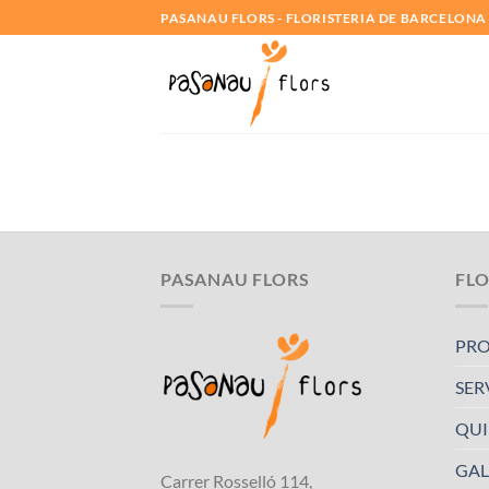
Skip
PASANAU FLORS - FLORISTERIA DE BARCELONA
to
content
PASANAU FLORS
FLO
PR
SER
QUI
GAL
Carrer Rosselló 114,