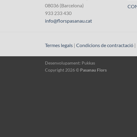
08036 (Barcelona)
CO
933 233 430
info@florspasanau.cat
Termes legals
|
Condicions de contractació
|
Desenvolupament:
Pukkas
Copyright 2026 ©
Pasanau Flors