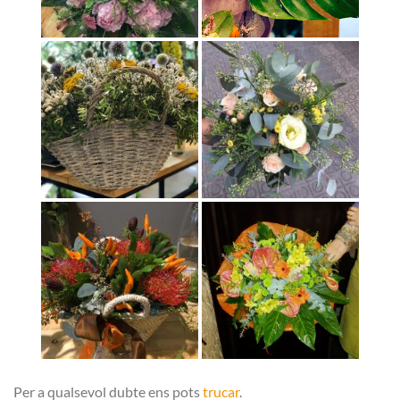
Per a qualsevol dubte ens pots
trucar
.