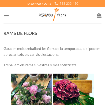
Skip
933 233 430
PASANAU FLORS
to
content
RAMS DE FLORS
Gaudim molt treballant les flors de la temporada, així podem
apreciar tots els canvis d’estacions.
Treballem els rams silvestres o més sofisticats.