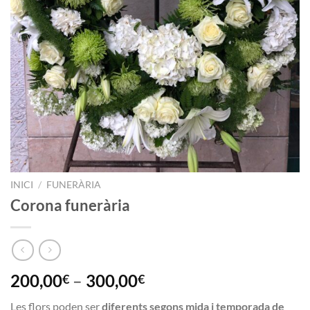
INICI
/
FUNERÀRIA
Corona funerària
200,00
–
300,00
€
€
Les flors poden ser
diferents segons mida i temporada de