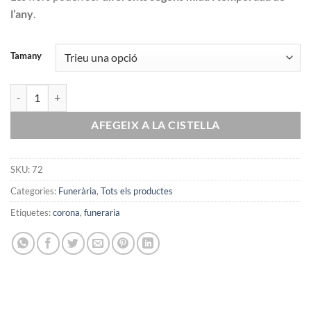
l’any
.
Tamany
quantitat de Corona funerària
AFEGEIX A LA CISTELLA
SKU:
72
Categories:
Funerària
,
Tots els productes
Etiquetes:
corona
,
funeraria