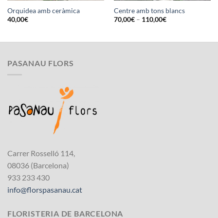
Orquidea amb ceràmica
Centre amb tons blancs
40,00
€
70,00
€
–
110,00
€
PASANAU FLORS
Carrer Rosselló 114,
08036 (Barcelona)
933 233 430
info@florspasanau.cat
FLORISTERIA DE BARCELONA